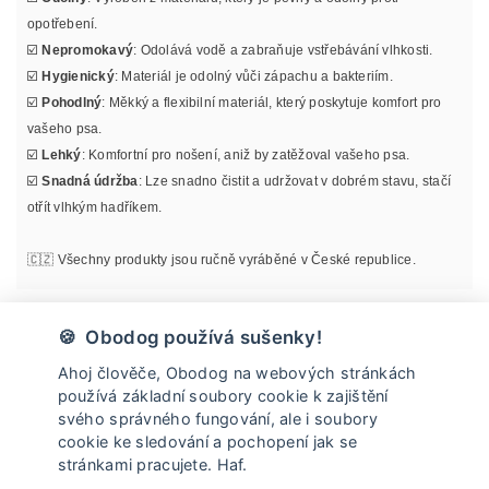
opotřebení.
☑️
Nepromokavý
: Odolává vodě a zabraňuje vstřebávání vlhkosti.
☑️
Hygienický
: Materiál je odolný vůči zápachu a bakteriím.
☑️
Pohodlný
: Měkký a flexibilní materiál, který poskytuje komfort pro
vašeho psa.
☑️
Lehký
: Komfortní pro nošení, aniž by zatěžoval vašeho psa.
☑️
Snadná údržba
: Lze snadno čistit a udržovat v dobrém stavu, stačí
otřít vlhkým hadříkem.
🇨🇿 Všechny produkty jsou ručně vyráběné v České republice.
Materiál
🍪 Obodog používá sušenky!
Ahoj člověče, Obodog na webových stránkách
Informace o velikosti
používá základní soubory cookie k zajištění
svého správného fungování, ale i soubory
cookie ke sledování a pochopení jak se
Údržba
stránkami pracujete. Haf.