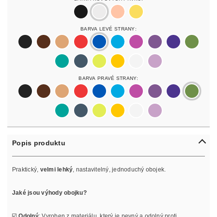
black
silver
rosegold
gold
Barva Levé Strany:
black
darkbrown
lightbrown
red
blue
lightblue
lightpurple
purpur
purple
olive
pastelgreen
petrol
neonyellow
yellow
white
lilac
Barva Pravé Strany:
black
darkbrown
lightbrown
red
blue
lightblue
lightpurple
purpur
purple
olive
pastelgreen
petrol
neonyellow
yellow
white
lilac
Popis produktu
Praktický,
velmi lehký
, nastavitelný, jednoduchý obojek.
Jaké jsou výhody obojku?
☑️
Odolný
: Vyroben z materiálu, který je pevný a odolný proti