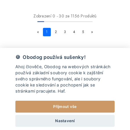
Zobrazení
0
-
30
ze 1156 Produktů
«
1
2
3
4
5
»
🍪 Obodog používá sušenky!
Ahoj člověče, Obodog na webových stránkách
používá základní soubory cookie k zajištění
svého správného fungování, ale i soubory
Sleduj nás na instagramu
cookie ke sledování a pochopení jak se
A připoj se k naší smečce
@OBODOG
stránkami pracujete. Haf.
Příjmout vše
Nastavení