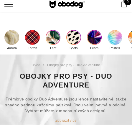
0 
0
Ko
Doprava zdarma od
2000
Kč
Aurora
Tartan
Leaf
Spots
Prism
Pastels
Úvod
Obojky pro psy - Duo Adventure
OBOJKY PRO PSY - DUO
ADVENTURE
Prémiové obojky Duo Adventure jsou lehce nastavitelné, takže
snadno padnou každému pejskovi. Jsou velmi pevné a odolné.
Vybírat můžete z mnoha různých designů.
Zobrazit více