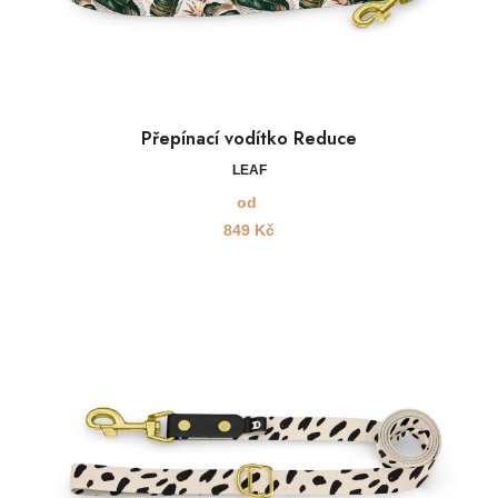
Přepínací vodítko Reduce
LEAF
od
849
Kč