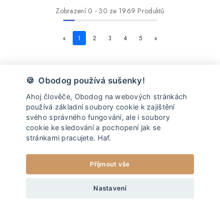
Zobrazení
0
-
30
ze 1969 Produktů
«
1
2
3
4
5
»
🍪 Obodog používá sušenky!
Ahoj člověče, Obodog na webových stránkách
používá základní soubory cookie k zajištění
svého správného fungování, ale i soubory
Sleduj nás na instagramu
cookie ke sledování a pochopení jak se
A připoj se k naší smečce
@OBODOG
stránkami pracujete. Haf.
Příjmout vše
Nastavení