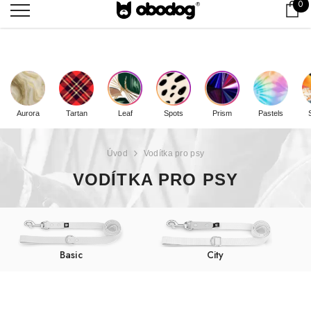
0 
0
Ko
Doprava zdarma od
2000
Kč
Aurora
Tartan
Leaf
Spots
Prism
Pastels
Úvod
Vodítka pro psy
VODÍTKA PRO PSY
Basic
City