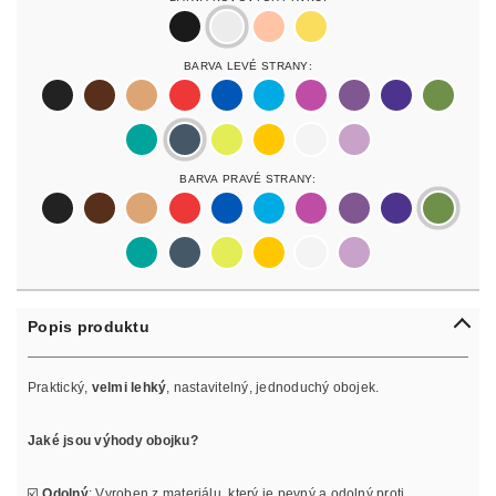
black
silver
rosegold
gold
Barva Levé Strany:
black
darkbrown
lightbrown
red
blue
lightblue
lightpurple
purpur
purple
olive
pastelgreen
petrol
neonyellow
yellow
white
lilac
Barva Pravé Strany:
black
darkbrown
lightbrown
red
blue
lightblue
lightpurple
purpur
purple
olive
pastelgreen
petrol
neonyellow
yellow
white
lilac
Popis produktu
Praktický,
velmi lehký
, nastavitelný, jednoduchý obojek.
Jaké jsou výhody obojku?
☑️
Odolný
: Vyroben z materiálu, který je pevný a odolný proti