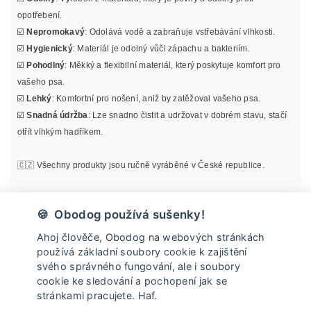
opotřebení.
☑️
Nepromokavý
: Odolává vodě a zabraňuje vstřebávání vlhkosti.
☑️
Hygienický
: Materiál je odolný vůči zápachu a bakteriím.
☑️
Pohodlný
: Měkký a flexibilní materiál, který poskytuje komfort pro
vašeho psa.
☑️
Lehký
: Komfortní pro nošení, aniž by zatěžoval vašeho psa.
☑️
Snadná údržba
: Lze snadno čistit a udržovat v dobrém stavu, stačí
otřít vlhkým hadříkem.
🇨🇿 Všechny produkty jsou ručně vyráběné v České republice.
Materiál
🍪 Obodog používá sušenky!
Ahoj člověče, Obodog na webových stránkách
Informace o velikosti
používá základní soubory cookie k zajištění
svého správného fungování, ale i soubory
cookie ke sledování a pochopení jak se
Údržba
stránkami pracujete. Haf.