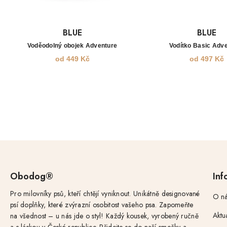
BLUE
BLUE
Voděodolný obojek Adventure
Vodítko Basic Adv
od
449
Kč
od
497
Kč
Obodog®
Inf
Pro milovníky psů, kteří chtějí vyniknout. Unikátně designované
O ná
psí doplňky, které zvýrazní osobitost vašeho psa. Zapomeňte
Aktu
na všednost – u nás jde o styl! Každý kousek, vyrobený ručně
a s láskou v České republice. Přidejte se do naší smečky a