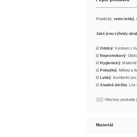
Praktický,
velmi lehký
,
Jaké jsou výhody obo
☑️
Odolný
: Vyroben z ma
☑️
Nepromokavý
: Odol
☑️
Hygienický
: Materiá
☑️
Pohodlný
: Měkký a f
☑️
Lehký
: Komfortní pr
☑️
Snadná údržba
: Lze
🇨🇿 Všechny produkty 
Materiál