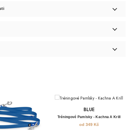
sti
BLUE
Tréningové Pamlsky - Kachna A Krill
od
349
Kč