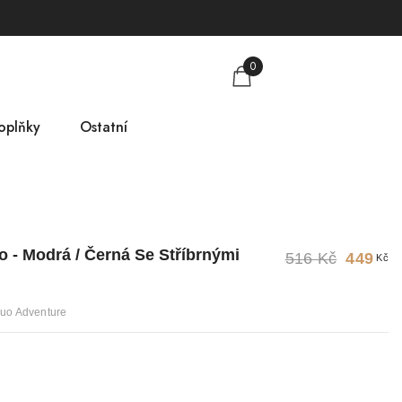
0
oplňky
Ostatní
obkovníky
Tabulka velikostí
mlsky
O nás
 - Modrá / Černá Se Stříbrnými
516 Kč
449
Kč
árkové poukazy
Kontakt
Duo Adventure