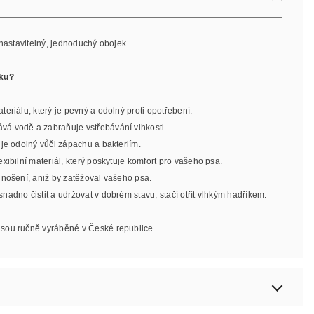
 nastavitelný, jednoduchý obojek.
jku?
teriálu, který je pevný a odolný proti opotřebení.
ává vodě a zabraňuje vstřebávání vlhkosti.
l je odolný vůči zápachu a bakteriím.
lexibilní materiál, který poskytuje komfort pro vašeho psa.
o nošení, aniž by zatěžoval vašeho psa.
 snadno čistit a udržovat v dobrém stavu, stačí otřít vlhkým hadříkem.
jsou ručně vyráběné v České republice.