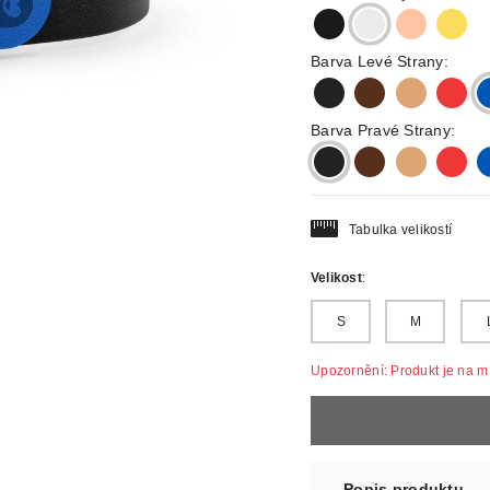
black
silver
rosegold
gold
Barva Levé Strany:
black
darkbrown
lightbrown
red
b
Barva Pravé Strany:
black
darkbrown
lightbrown
red
b
Tabulka velikostí
Velikost
:
S
M
Upozornění: Produkt je na mír
Popis produktu