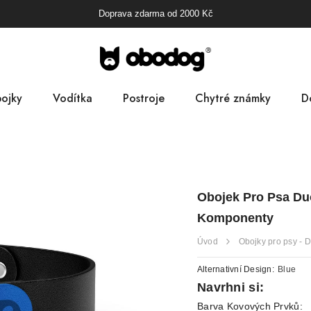
Doprava zdarma od
2000
Kč
ojky
Vodítka
Postroje
Chytré známky
D
B
Pa
Obojek Pro Psa Duo
D
Komponenty
Úvod
Obojky pro psy - 
Alternativní Design:
Blue
Navrhni si:
Barva Kovových Prvků: