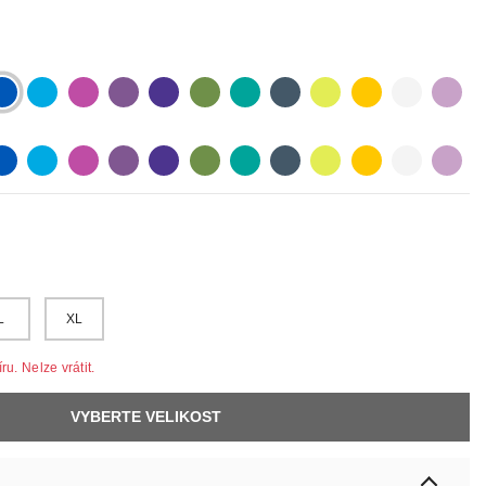
lue
lightblue
lightpurple
purpur
purple
olive
pastelgreen
petrol
neonyellow
yellow
white
lilac
lue
lightblue
lightpurple
purpur
purple
olive
pastelgreen
petrol
neonyellow
yellow
white
lilac
L
XL
u. Nelze vrátit.
VYBERTE VELIKOST