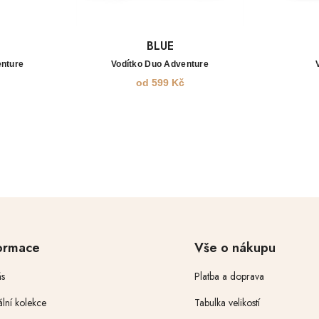
BLUE
enture
Vodítko Duo Adventure
od
599
Kč
ormace
Vše o nákupu
s
Platba a doprava
ální kolekce
Tabulka velikostí