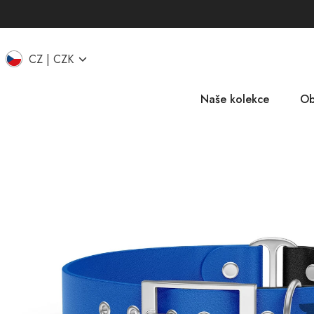
CZ
CZK
Naše kolekce
Ob
EU
IT
UK