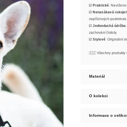
☑️
Praktické
: Navrženo
☑️
Nenasákavá rukoje
nepříznivých podmínek
☑️
Jednoduchá údržba
zachování čistoty.
☑️
Stylové
: Originální d
🇨🇿 Všechny produkty 
Materiál
O kolekci
Informace o veliko