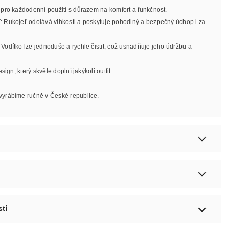
 pro každodenní použití s důrazem na komfort a funkčnost.
ť
: Rukojeť odolává vlhkosti a poskytuje pohodlný a bezpečný úchop i za
.
: Vodítko lze jednoduše a rychle čistit, což usnadňuje jeho údržbu a
esign, který skvěle doplní jakýkoli outfit.
vyrábíme ručně v České republice.
sti