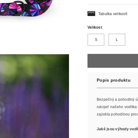
Tabulka velikostí
Velikost
:
S
L
Popis produktu
Bezpečný a pohodlný úc
rukojeť našeho vodítka
zajistila pohodlnou pr
Jaké jsou výhody vodí