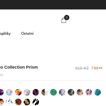
0
oplňky
Ostatní
obkovníky
Tabulka velikostí
mlsky
O nás
o Collection Prism
919 Kč
799
Kč
árkové poukazy
Kontakt
DUO