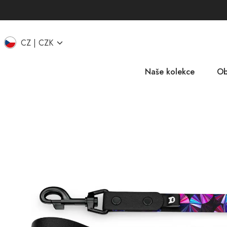
CZ
CZK
Naše kolekce
Ob
EU
IT
UK