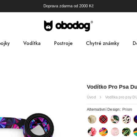
Doprava zdarma od
2000
Kč
ojky
Vodítka
Postroje
Chytré známky
D
B
Pa
Vodítko Pro Psa Du
D
Úvod
Vodítka pro psy 
Alternativní Design:
Prism