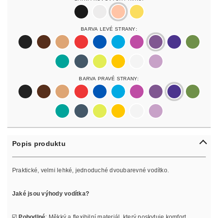
black
silver
rosegold
gold
Barva Levé Strany:
black
darkbrown
lightbrown
red
blue
lightblue
lightpurple
purpur
purple
olive
pastelgreen
petrol
neonyellow
yellow
white
lilac
Barva Pravé Strany:
black
darkbrown
lightbrown
red
blue
lightblue
lightpurple
purpur
purple
olive
pastelgreen
petrol
neonyellow
yellow
white
lilac
Popis produktu
Praktické, velmi lehké, jednoduché dvoubarevné vodítko.
Jaké jsou výhody vodítka?
☑️
Pohodlné
: Měkký a flexibilní materiál, který poskytuje komfort.