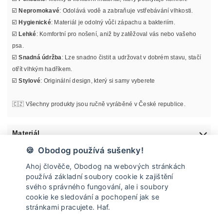
☑️
Nepromokavé
: Odolává vodě a zabraňuje vstřebávání vlhkosti.
☑️
Hygienické
: Materiál je odolný vůči zápachu a bakteriím.
☑️
Lehké
: Komfortní pro nošení, aniž by zatěžoval vás nebo vašeho
psa.
☑️
Snadná údržba
: Lze snadno čistit a udržovat v dobrém stavu, stačí
otřít vlhkým hadříkem.
☑️
Stylové
: Originální design, který si samy vyberete
🇨🇿 Všechny produkty jsou ručně vyráběné v České republice.
Materiál
🍪 Obodog používá sušenky!
Informace o velikosti
Ahoj člověče, Obodog na webových stránkách
používá základní soubory cookie k zajištění
Údržba
svého správného fungování, ale i soubory
cookie ke sledování a pochopení jak se
stránkami pracujete. Haf.
Doprava a vrácení