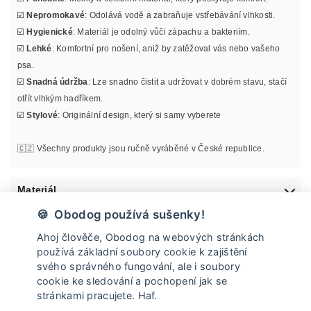
☑️
Nepromokavé
: Odolává vodě a zabraňuje vstřebávání vlhkosti.
☑️
Hygienické
: Materiál je odolný vůči zápachu a bakteriím.
☑️
Lehké
: Komfortní pro nošení, aniž by zatěžoval vás nebo vašeho
psa.
☑️
Snadná údržba
: Lze snadno čistit a udržovat v dobrém stavu, stačí
otřít vlhkým hadříkem.
☑️
Stylové
: Originální design, který si samy vyberete
🇨🇿 Všechny produkty jsou ručně vyráběné v České republice.
Materiál
🍪 Obodog používá sušenky!
Informace o velikosti
Ahoj člověče, Obodog na webových stránkách
používá základní soubory cookie k zajištění
Údržba
svého správného fungování, ale i soubory
cookie ke sledování a pochopení jak se
stránkami pracujete. Haf.
Doprava a vrácení