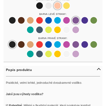
black
silver
rosegold
gold
Barva Levé Strany:
black
darkbrown
lightbrown
red
blue
lightblue
lightpurple
purpur
purple
olive
pastelgreen
petrol
neonyellow
yellow
white
lilac
Barva Pravé Strany:
black
darkbrown
lightbrown
red
blue
lightblue
lightpurple
purpur
purple
olive
pastelgreen
petrol
neonyellow
yellow
white
lilac
Popis produktu
Praktické, velmi lehké, jednoduché dvoubarevné vodítko.
Jaké jsou výhody vodítka?
☑️
Pohodlné
: Měkký a flexibilní materiál, který poskytuje komfort.