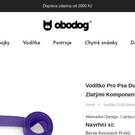
Doprava zdarma od
2000
Kč
ojky
Vodítka
Postroje
Chytré známky
D
B
Pa
Vodítko Pro Psa Du
D
Zlatými Komponen
Úvod
Vodítka DUO Adve
Alternativní Design:
Lightpur
Navrhni si:
Barva Kovových Prvků: