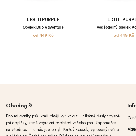
LIGHTPURPLE
LIGHTPURP
Obojek Duo Adventure
Voděodolný obojek A
od
449
Kč
od
449
Kč
Obodog®
Inf
Pro milovníky psů, kteří chtějí vyniknout. Unikátně designované
O ná
psí doplňky, které zvýrazní osobitost vašeho psa. Zapomeňte
Aktu
na všednost – u nás jde o styl! Každý kousek, vyrobený ručně
a s láskou v České republice. Přidejte se do naší smečky a