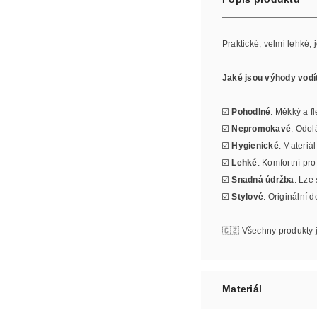
Praktické, velmi lehké
Jaké jsou výhody vodí
☑️
Pohodlné
: Měkký a fl
☑️
Nepromokavé
: Odol
☑️
Hygienické
: Materiá
☑️
Lehké
: Komfortní pr
☑️
Snadná údržba
: Lze
☑️
Stylové
: Originální 
🇨🇿 Všechny produkty 
Materiál