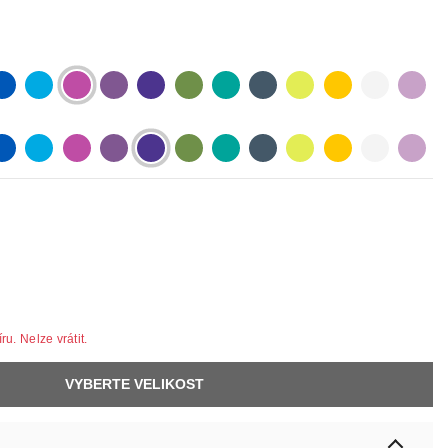
lue
lightblue
lightpurple
purpur
purple
olive
pastelgreen
petrol
neonyellow
yellow
white
lilac
lue
lightblue
lightpurple
purpur
purple
olive
pastelgreen
petrol
neonyellow
yellow
white
lilac
u. Nelze vrátit.
VYBERTE VELIKOST