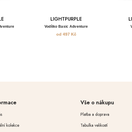
LE
LIGHTPURPLE
L
dventure
Vodítko Basic Adventure
od
497
Kč
ormace
Vše o nákupu
s
Platba a doprava
ální kolekce
Tabulka velikostí