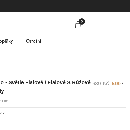
0
oplňky
Ostatní
obkovníky
Tabulka velikostí
mlsky
O nás
o - Světle Fialové / Fialové S Růžově
689 Kč
599
Kč
árkové poukazy
Kontakt
ty
nture
ple