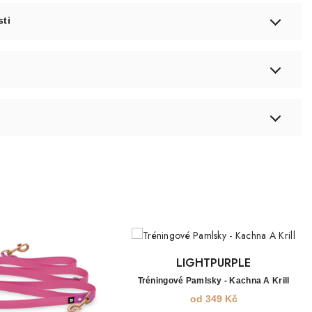
sti
LIGHTPURPLE
Tréningové Pamlsky - Kachna A Krill
od
349
Kč