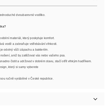
, jednoduché dvoubarevné vodítko.
tka?
exibilní materiál, který poskytuje komfort.
ává vodě a zabraňuje vstřebávání vlhkosti.
l je odolný vůči zápachu a bakteriím.
o nošení, aniž by zatěžoval vás nebo vašeho psa.
 snadno čistit a udržovat v dobrém stavu, stačí otřít vlhkým hadříkem.
design, který si samy vyberete
jsou ručně vyráběné v České republice.