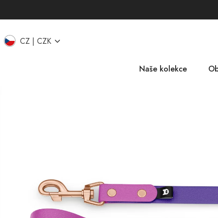
CZ
CZK
Naše kolekce
Ob
EU
IT
UK