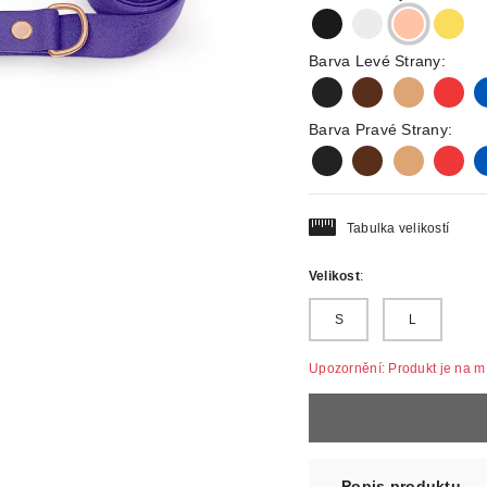
black
silver
rosegold
gold
Barva Levé Strany:
black
darkbrown
lightbrown
red
b
Barva Pravé Strany:
black
darkbrown
lightbrown
red
b
Tabulka velikostí
Velikost
:
S
L
Upozornění: Produkt je na mír
Popis produktu