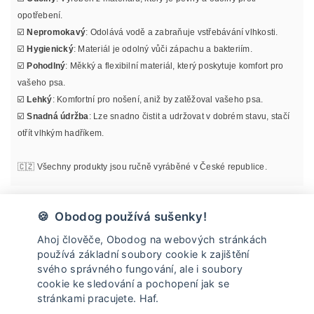
opotřebení.
☑️
Nepromokavý
: Odolává vodě a zabraňuje vstřebávání vlhkosti.
☑️
Hygienický
: Materiál je odolný vůči zápachu a bakteriím.
☑️
Pohodlný
: Měkký a flexibilní materiál, který poskytuje komfort pro
vašeho psa.
☑️
Lehký
: Komfortní pro nošení, aniž by zatěžoval vašeho psa.
☑️
Snadná údržba
: Lze snadno čistit a udržovat v dobrém stavu, stačí
otřít vlhkým hadříkem.
🇨🇿 Všechny produkty jsou ručně vyráběné v České republice.
Materiál
🍪 Obodog používá sušenky!
Ahoj člověče, Obodog na webových stránkách
Informace o velikosti
používá základní soubory cookie k zajištění
svého správného fungování, ale i soubory
cookie ke sledování a pochopení jak se
Údržba
stránkami pracujete. Haf.