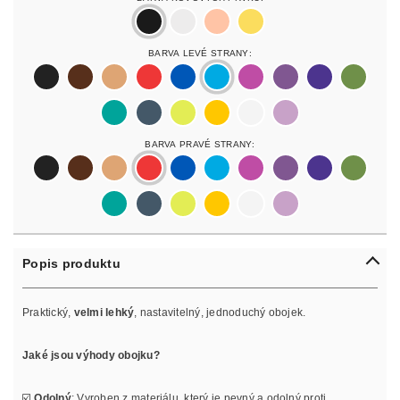
black
silver
rosegold
gold
Barva Levé Strany:
black
darkbrown
lightbrown
red
blue
lightblue
lightpurple
purpur
purple
olive
pastelgreen
petrol
neonyellow
yellow
white
lilac
Barva Pravé Strany:
black
darkbrown
lightbrown
red
blue
lightblue
lightpurple
purpur
purple
olive
pastelgreen
petrol
neonyellow
yellow
white
lilac
Popis produktu
Praktický,
velmi lehký
, nastavitelný, jednoduchý obojek.
Jaké jsou výhody obojku?
☑️
Odolný
: Vyroben z materiálu, který je pevný a odolný proti