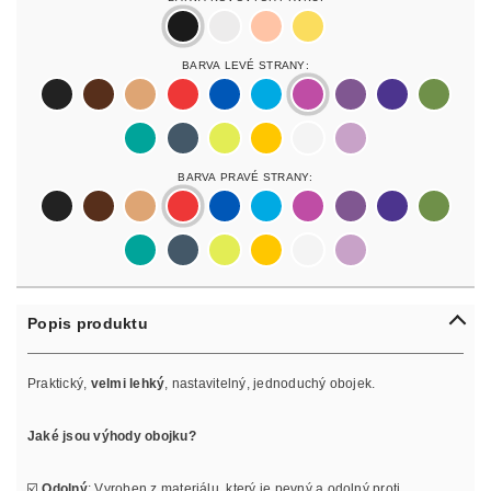
black
silver
rosegold
gold
Barva Levé Strany:
black
darkbrown
lightbrown
red
blue
lightblue
lightpurple
purpur
purple
olive
pastelgreen
petrol
neonyellow
yellow
white
lilac
Barva Pravé Strany:
black
darkbrown
lightbrown
red
blue
lightblue
lightpurple
purpur
purple
olive
pastelgreen
petrol
neonyellow
yellow
white
lilac
Popis produktu
Praktický,
velmi lehký
, nastavitelný, jednoduchý obojek.
Jaké jsou výhody obojku?
☑️
Odolný
: Vyroben z materiálu, který je pevný a odolný proti