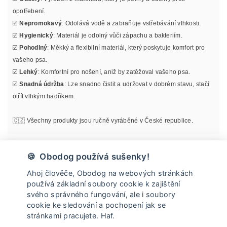
opotřebení.
☑️
Nepromokavý
: Odolává vodě a zabraňuje vstřebávání vlhkosti.
☑️
Hygienický
: Materiál je odolný vůči zápachu a bakteriím.
☑️
Pohodlný
: Měkký a flexibilní materiál, který poskytuje komfort pro
vašeho psa.
☑️
Lehký
: Komfortní pro nošení, aniž by zatěžoval vašeho psa.
☑️
Snadná údržba
: Lze snadno čistit a udržovat v dobrém stavu, stačí
otřít vlhkým hadříkem.
🇨🇿 Všechny produkty jsou ručně vyráběné v České republice.
Materiál
🍪 Obodog používá sušenky!
Ahoj člověče, Obodog na webových stránkách
Informace o velikosti
používá základní soubory cookie k zajištění
svého správného fungování, ale i soubory
cookie ke sledování a pochopení jak se
Údržba
stránkami pracujete. Haf.