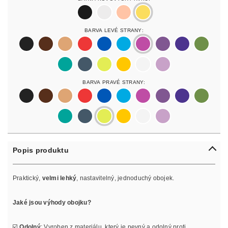
black
silver
rosegold
gold
Barva Levé Strany:
black
darkbrown
lightbrown
red
blue
lightblue
lightpurple
purpur
purple
olive
pastelgreen
petrol
neonyellow
yellow
white
lilac
Barva Pravé Strany:
black
darkbrown
lightbrown
red
blue
lightblue
lightpurple
purpur
purple
olive
pastelgreen
petrol
neonyellow
yellow
white
lilac
Popis produktu
Praktický,
velmi lehký
, nastavitelný, jednoduchý obojek.
Jaké jsou výhody obojku?
☑️
Odolný
: Vyroben z materiálu, který je pevný a odolný proti