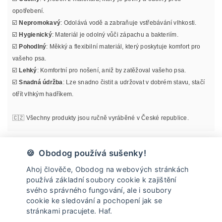
opotřebení.
☑️
Nepromokavý
: Odolává vodě a zabraňuje vstřebávání vlhkosti.
☑️
Hygienický
: Materiál je odolný vůči zápachu a bakteriím.
☑️
Pohodlný
: Měkký a flexibilní materiál, který poskytuje komfort pro
vašeho psa.
☑️
Lehký
: Komfortní pro nošení, aniž by zatěžoval vašeho psa.
☑️
Snadná údržba
: Lze snadno čistit a udržovat v dobrém stavu, stačí
otřít vlhkým hadříkem.
🇨🇿 Všechny produkty jsou ručně vyráběné v České republice.
Materiál
🍪 Obodog používá sušenky!
Ahoj člověče, Obodog na webových stránkách
Informace o velikosti
používá základní soubory cookie k zajištění
svého správného fungování, ale i soubory
cookie ke sledování a pochopení jak se
Údržba
stránkami pracujete. Haf.