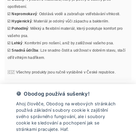
opotřebení.
☑️
Nepromokavý
: Odolává vodě a zabraňuje vstřebávání vlhkosti.
☑️
Hygienický
: Materiál je odolný vůči zápachu a bakteriím.
☑️
Pohodlný
: Měkký a flexibilní materiál, který poskytuje komfort pro
vašeho psa.
☑️
Lehký
: Komfortní pro nošení, aniž by zatěžoval vašeho psa.
☑️
Snadná údržba
: Lze snadno čistit a udržovat v dobrém stavu, stačí
otřít vlhkým hadříkem.
🇨🇿 Všechny produkty jsou ručně vyráběné v České republice.
Materiál
🍪 Obodog používá sušenky!
Ahoj člověče, Obodog na webových stránkách
Informace o velikosti
používá základní soubory cookie k zajištění
svého správného fungování, ale i soubory
cookie ke sledování a pochopení jak se
Údržba
stránkami pracujete. Haf.