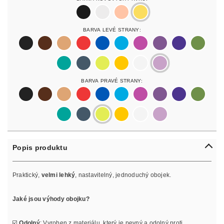
black
silver
rosegold
gold
Barva Levé Strany:
black
darkbrown
lightbrown
red
blue
lightblue
lightpurple
purpur
purple
olive
pastelgreen
petrol
neonyellow
yellow
white
lilac
Barva Pravé Strany:
black
darkbrown
lightbrown
red
blue
lightblue
lightpurple
purpur
purple
olive
pastelgreen
petrol
neonyellow
yellow
white
lilac
Popis produktu
Praktický,
velmi lehký
, nastavitelný, jednoduchý obojek.
Jaké jsou výhody obojku?
☑️
Odolný
: Vyroben z materiálu, který je pevný a odolný proti