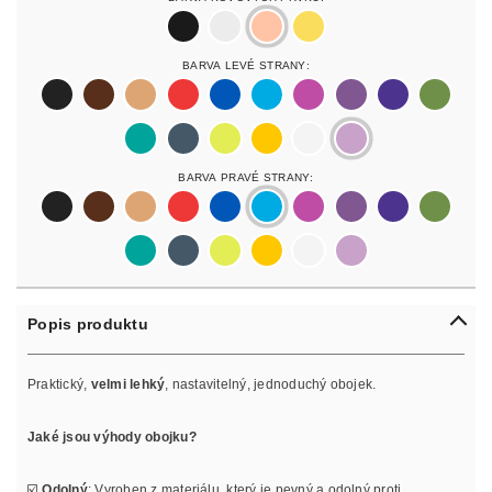
black
silver
rosegold
gold
Barva Levé Strany:
black
darkbrown
lightbrown
red
blue
lightblue
lightpurple
purpur
purple
olive
pastelgreen
petrol
neonyellow
yellow
white
lilac
Barva Pravé Strany:
black
darkbrown
lightbrown
red
blue
lightblue
lightpurple
purpur
purple
olive
pastelgreen
petrol
neonyellow
yellow
white
lilac
Popis produktu
Praktický,
velmi lehký
, nastavitelný, jednoduchý obojek.
Jaké jsou výhody obojku?
☑️
Odolný
: Vyroben z materiálu, který je pevný a odolný proti