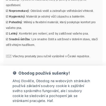
opotřebení.
☑️
Nepromokavý
: Odolává vodě a zabraňuje vstřebávání vlhkosti.
☑️
Hygienický
: Materiál je odolný vůči zápachu a bakteriím.
☑️
Pohodlný
: Měkký a flexibilní materiál, který poskytuje komfort pro
vašeho psa.
☑️
Lehký
: Komfortní pro nošení, aniž by zatěžoval vašeho psa.
☑️
Snadná údržba
: Lze snadno čistit a udržovat v dobrém stavu, stačí
otřít vlhkým hadříkem.
🇨🇿 Všechny produkty jsou ručně vyráběné v České republice.
Materiál
🍪 Obodog používá sušenky!
Ahoj člověče, Obodog na webových stránkách
Informace o velikosti
používá základní soubory cookie k zajištění
svého správného fungování, ale i soubory
cookie ke sledování a pochopení jak se
Údržba
stránkami pracujete. Haf.