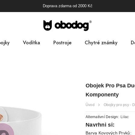
Doprava zdarma od
2000
Kč
ojky
Vodítka
Postroje
Chytré známky
D
B
Pa
Obojek Pro Psa Duo
D
Komponenty
Úvod
Obojky pro psy - 
Alternativní Design:
Lilac
Navrhni si:
Barva Kovových Prvků: