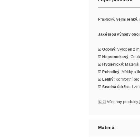
Praktický,
velmi lehký
,
Jaké jsou výhody obo
☑️
Odolný
: Vyroben z ma
☑️
Nepromokavý
: Odol
☑️
Hygienický
: Materiá
☑️
Pohodlný
: Měkký a f
☑️
Lehký
: Komfortní pr
☑️
Snadná údržba
: Lze
🇨🇿 Všechny produkty 
Materiál