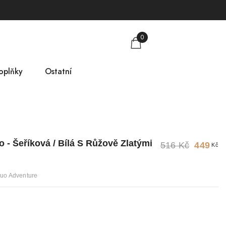
0
oplňky
Ostatní
obkovníky
Tabulka velikostí
mlsky
O nás
 - Šeříková / Bílá S Růžově Zlatými
516 Kč
449
Kč
árkové poukazy
Kontakt
Duo Adventure