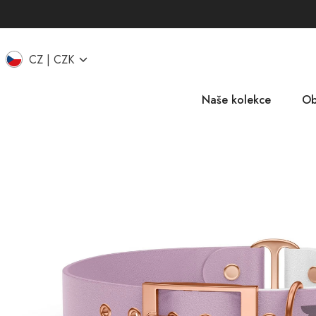
CZ
CZK
Naše kolekce
Ob
EU
IT
UK