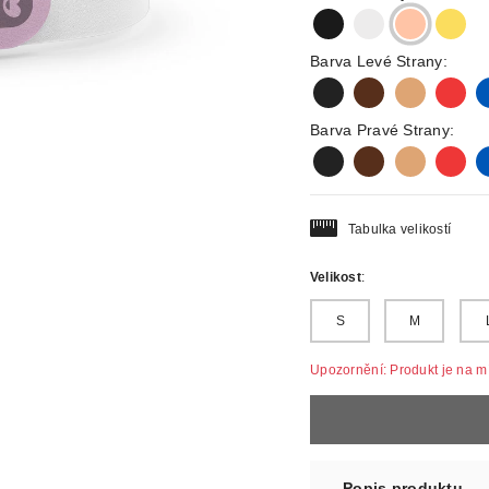
black
silver
rosegold
gold
Barva Levé Strany:
black
darkbrown
lightbrown
red
b
Barva Pravé Strany:
black
darkbrown
lightbrown
red
b
Tabulka velikostí
Velikost
:
S
M
Upozornění: Produkt je na mír
Popis produktu