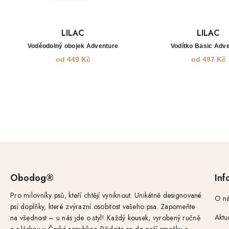
LILAC
LILAC
Voděodolný obojek Adventure
Vodítko Basic Adv
od
449
Kč
od
497
Kč
Obodog®
Inf
Pro milovníky psů, kteří chtějí vyniknout. Unikátně designované
O ná
psí doplňky, které zvýrazní osobitost vašeho psa. Zapomeňte
Aktu
na všednost – u nás jde o styl! Každý kousek, vyrobený ručně
a s láskou v České republice. Přidejte se do naší smečky a