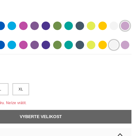
lue
lightblue
lightpurple
purpur
purple
olive
pastelgreen
petrol
neonyellow
yellow
white
lilac
lue
lightblue
lightpurple
purpur
purple
olive
pastelgreen
petrol
neonyellow
yellow
white
lilac
L
XL
u. Nelze vrátit.
VYBERTE VELIKOST