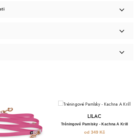
sti
LILAC
Tréningové Pamlsky - Kachna A Krill
od
349
Kč