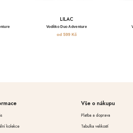
LILAC
enture
Vodítko Duo Adventure
od
599
Kč
ormace
Vše o nákupu
s
Platba a doprava
ální kolekce
Tabulka velikostí