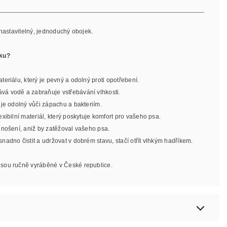
 nastavitelný, jednoduchý obojek.
jku?
teriálu, který je pevný a odolný proti opotřebení.
ává vodě a zabraňuje vstřebávání vlhkosti.
l je odolný vůči zápachu a bakteriím.
lexibilní materiál, který poskytuje komfort pro vašeho psa.
o nošení, aniž by zatěžoval vašeho psa.
 snadno čistit a udržovat v dobrém stavu, stačí otřít vlhkým hadříkem.
jsou ručně vyráběné v České republice.