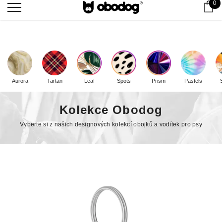
0 
0
Ko
Doprava zdarma od
2000
Kč
Aurora
Tartan
Leaf
Spots
Prism
Pastels
Kolekce Obodog
Vyberte si z našich designových kolekcí obojků a vodítek pro psy