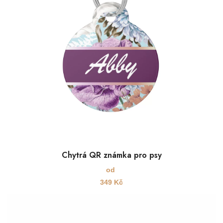
Chytrá QR známka pro psy
od
349
Kč