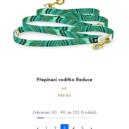
Přepínací vodítko Reduce
od
849
Kč
Zobrazení
60
-
90
ze 253 Produktů
«
1
2
3
4
5
»