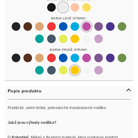
black
silver
rosegold
gold
Barva Levé Strany:
black
darkbrown
lightbrown
red
blue
lightblue
lightpurple
purpur
purple
olive
pastelgreen
petrol
neonyellow
yellow
white
lilac
Barva Pravé Strany:
black
darkbrown
lightbrown
red
blue
lightblue
lightpurple
purpur
purple
olive
pastelgreen
petrol
neonyellow
yellow
white
lilac
Popis produktu
Praktické, velmi lehké, jednoduché dvoubarevné vodítko.
Jaké jsou výhody vodítka?
☑️
Pohodlné
: Měkký a flexibilní materiál, který poskytuje komfort.