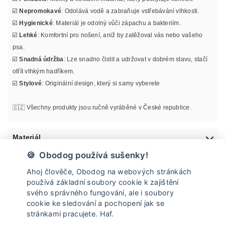
☑️
Nepromokavé
: Odolává vodě a zabraňuje vstřebávání vlhkosti.
☑️
Hygienické
: Materiál je odolný vůči zápachu a bakteriím.
☑️
Lehké
: Komfortní pro nošení, aniž by zatěžoval vás nebo vašeho
psa.
☑️
Snadná údržba
: Lze snadno čistit a udržovat v dobrém stavu, stačí
otřít vlhkým hadříkem.
☑️
Stylové
: Originální design, který si samy vyberete
🇨🇿 Všechny produkty jsou ručně vyráběné v České republice.
Materiál
🍪 Obodog používá sušenky!
Informace o velikosti
Ahoj člověče, Obodog na webových stránkách
používá základní soubory cookie k zajištění
Údržba
svého správného fungování, ale i soubory
cookie ke sledování a pochopení jak se
stránkami pracujete. Haf.
Doprava a vrácení