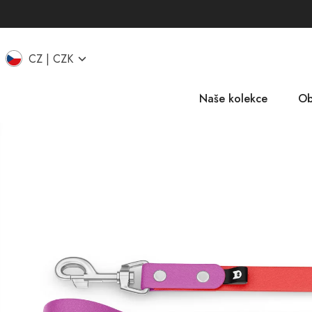
CZ
CZK
Naše kolekce
Ob
EU
IT
UK