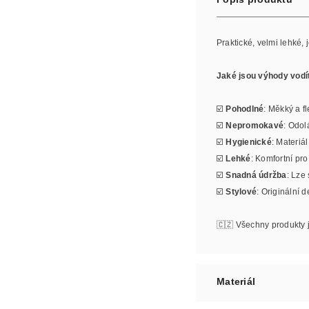
Praktické, velmi lehké
Jaké jsou výhody vodí
☑️
Pohodlné
: Měkký a fl
☑️
Nepromokavé
: Odol
☑️
Hygienické
: Materiá
☑️
Lehké
: Komfortní pr
☑️
Snadná údržba
: Lze
☑️
Stylové
: Originální 
🇨🇿 Všechny produkty 
Materiál