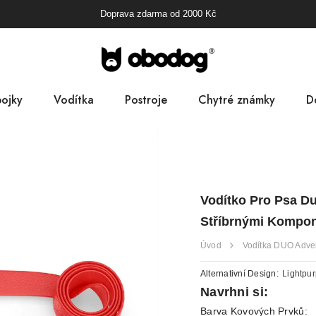
Doprava zdarma od
2000
Kč
ojky
Vodítka
Postroje
Chytré známky
D
B
Pa
Vodítko Pro Psa Du
D
Stříbrnými Kompo
Úvod
Vodítka DUO Adve
Alternativní Design:
Lightpur
Navrhni si:
Barva Kovových Prvků: