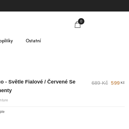
0
oplňky
Ostatní
obkovníky
Tabulka velikostí
mlsky
O nás
o - Světle Fialové / Červené Se
689 Kč
599
Kč
árkové poukazy
Kontakt
nenty
nture
ple