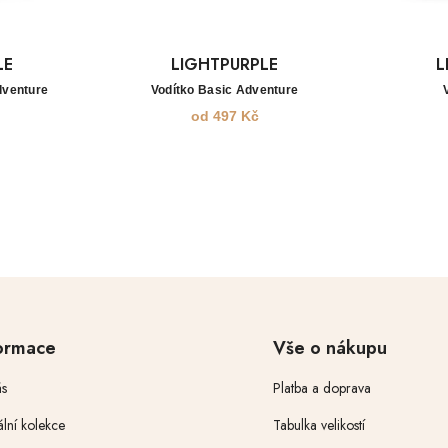
LE
LIGHTPURPLE
L
dventure
Vodítko Basic Adventure
od
497
Kč
ormace
Vše o nákupu
s
Platba a doprava
ální kolekce
Tabulka velikostí