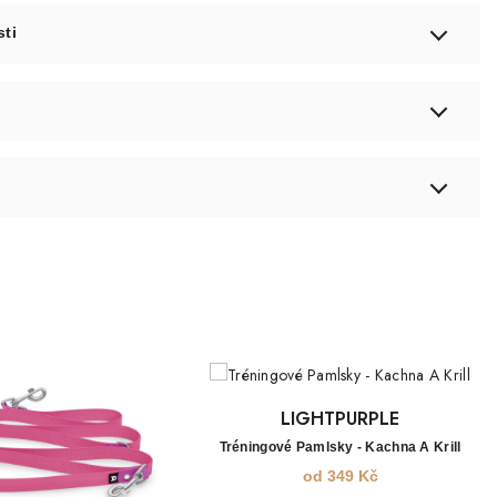
sti
LIGHTPURPLE
Tréningové Pamlsky - Kachna A Krill
od
349
Kč