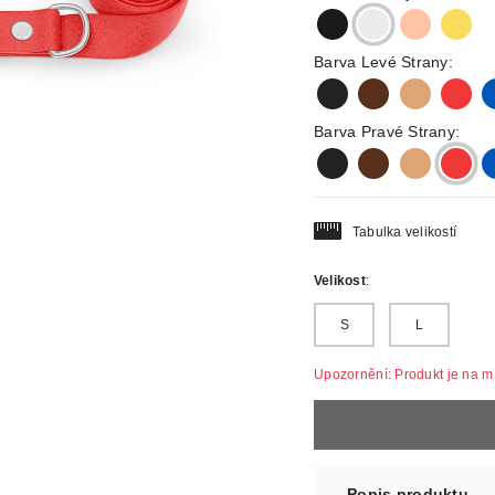
black
silver
rosegold
gold
Barva Levé Strany:
black
darkbrown
lightbrown
red
b
Barva Pravé Strany:
black
darkbrown
lightbrown
red
b
Tabulka velikostí
Velikost
:
S
L
Upozornění: Produkt je na mír
Popis produktu