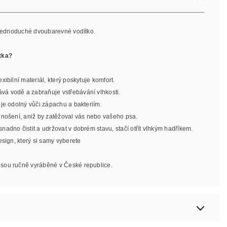
, jednoduché dvoubarevné vodítko.
tka?
exibilní materiál, který poskytuje komfort.
ává vodě a zabraňuje vstřebávání vlhkosti.
l je odolný vůči zápachu a bakteriím.
o nošení, aniž by zatěžoval vás nebo vašeho psa.
 snadno čistit a udržovat v dobrém stavu, stačí otřít vlhkým hadříkem.
design, který si samy vyberete
jsou ručně vyráběné v České republice.