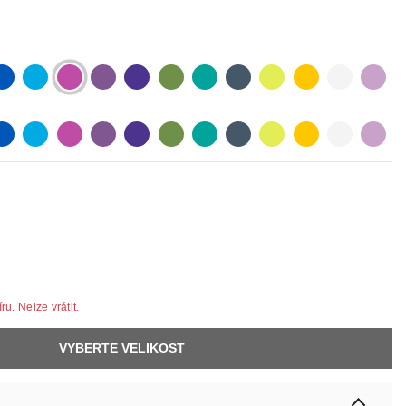
lue
lightblue
lightpurple
purpur
purple
olive
pastelgreen
petrol
neonyellow
yellow
white
lilac
lue
lightblue
lightpurple
purpur
purple
olive
pastelgreen
petrol
neonyellow
yellow
white
lilac
u. Nelze vrátit.
VYBERTE VELIKOST