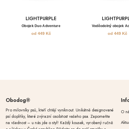
LIGHTPURPLE
LIGHTPURP
Obojek Duo Adventure
Voděodolný obojek A
od
449
Kč
od
449
Kč
Obodog®
Inf
Pro milovníky psů, kteří chtějí vyniknout. Unikátně designované
O ná
psí doplňky, které zvýrazní osobitost vašeho psa. Zapomeňte
Aktu
na všednost – u nás jde o styl! Každý kousek, vyrobený ručně
a s láskou v České republice. Přidejte se do naší smečky a