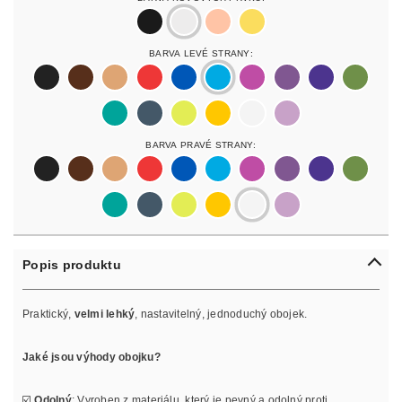
black
silver
rosegold
gold
Barva Levé Strany:
black
darkbrown
lightbrown
red
blue
lightblue
lightpurple
purpur
purple
olive
pastelgreen
petrol
neonyellow
yellow
white
lilac
Barva Pravé Strany:
black
darkbrown
lightbrown
red
blue
lightblue
lightpurple
purpur
purple
olive
pastelgreen
petrol
neonyellow
yellow
white
lilac
Popis produktu
Praktický,
velmi lehký
, nastavitelný, jednoduchý obojek.
Jaké jsou výhody obojku?
☑️
Odolný
: Vyroben z materiálu, který je pevný a odolný proti