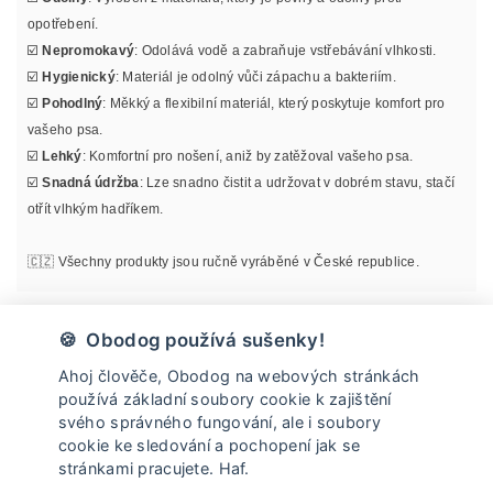
opotřebení.
☑️
Nepromokavý
: Odolává vodě a zabraňuje vstřebávání vlhkosti.
☑️
Hygienický
: Materiál je odolný vůči zápachu a bakteriím.
☑️
Pohodlný
: Měkký a flexibilní materiál, který poskytuje komfort pro
vašeho psa.
☑️
Lehký
: Komfortní pro nošení, aniž by zatěžoval vašeho psa.
☑️
Snadná údržba
: Lze snadno čistit a udržovat v dobrém stavu, stačí
otřít vlhkým hadříkem.
🇨🇿 Všechny produkty jsou ručně vyráběné v České republice.
Materiál
🍪 Obodog používá sušenky!
Ahoj člověče, Obodog na webových stránkách
Informace o velikosti
používá základní soubory cookie k zajištění
svého správného fungování, ale i soubory
cookie ke sledování a pochopení jak se
Údržba
stránkami pracujete. Haf.