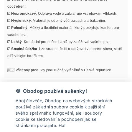
opotřebení.
☑️
Nepromokavý
: Odolává vodě a zabraňuje vstřebávání vlhkosti.
☑️
Hygienický
: Materiál je odolný vůči zápachu a bakteriím.
☑️
Pohodlný
: Měkký a flexibilní materiál, který poskytuje komfort pro
vašeho psa.
☑️
Lehký
: Komfortní pro nošení, aniž by zatěžoval vašeho psa.
☑️
Snadná údržba
: Lze snadno čistit a udržovat v dobrém stavu, stačí
otřít vlhkým hadříkem.
🇨🇿 Všechny produkty jsou ručně vyráběné v České republice.
Materiál
🍪 Obodog používá sušenky!
Ahoj člověče, Obodog na webových stránkách
Informace o velikosti
používá základní soubory cookie k zajištění
svého správného fungování, ale i soubory
cookie ke sledování a pochopení jak se
Údržba
stránkami pracujete. Haf.