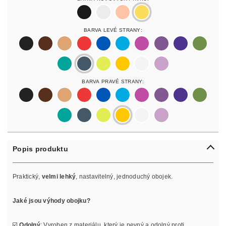
black
silver
rosegold
gold
Barva Levé Strany:
black
darkbrown
lightbrown
red
blue
lightblue
lightpurple
purpur
purple
olive
pastelgreen
petrol
neonyellow
yellow
white
lilac
Barva Pravé Strany:
black
darkbrown
lightbrown
red
blue
lightblue
lightpurple
purpur
purple
olive
pastelgreen
petrol
neonyellow
yellow
white
lilac
Popis produktu
Praktický,
velmi lehký
, nastavitelný, jednoduchý obojek.
Jaké jsou výhody obojku?
☑️
Odolný
: Vyroben z materiálu, který je pevný a odolný proti