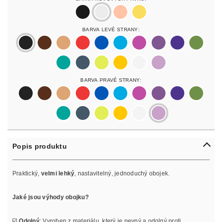
black
silver
rosegold
gold
Barva Levé Strany:
black
darkbrown
lightbrown
red
blue
lightblue
lightpurple
purpur
purple
olive
pastelgreen
petrol
neonyellow
yellow
white
lilac
Barva Pravé Strany:
black
darkbrown
lightbrown
red
blue
lightblue
lightpurple
purpur
purple
olive
pastelgreen
petrol
neonyellow
yellow
white
lilac
Popis produktu
Praktický,
velmi lehký
, nastavitelný, jednoduchý obojek.
Jaké jsou výhody obojku?
☑️
Odolný
: Vyroben z materiálu, který je pevný a odolný proti