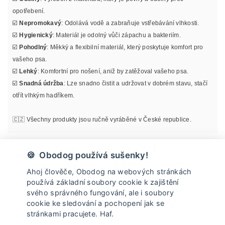
opotřebení.
☑️
Nepromokavý
: Odolává vodě a zabraňuje vstřebávání vlhkosti.
☑️
Hygienický
: Materiál je odolný vůči zápachu a bakteriím.
☑️
Pohodlný
: Měkký a flexibilní materiál, který poskytuje komfort pro
vašeho psa.
☑️
Lehký
: Komfortní pro nošení, aniž by zatěžoval vašeho psa.
☑️
Snadná údržba
: Lze snadno čistit a udržovat v dobrém stavu, stačí
otřít vlhkým hadříkem.
🇨🇿 Všechny produkty jsou ručně vyráběné v České republice.
Materiál
🍪 Obodog používá sušenky!
Ahoj člověče, Obodog na webových stránkách
Informace o velikosti
používá základní soubory cookie k zajištění
svého správného fungování, ale i soubory
cookie ke sledování a pochopení jak se
Údržba
stránkami pracujete. Haf.