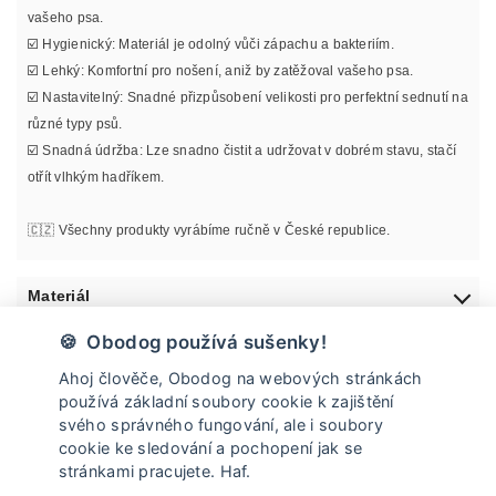
vašeho psa.
☑️ Hygienický: Materiál je odolný vůči zápachu a bakteriím.
☑️ Lehký: Komfortní pro nošení, aniž by zatěžoval vašeho psa.
☑️ Nastavitelný: Snadné přizpůsobení velikosti pro perfektní sednutí na
různé typy psů.
☑️ Snadná údržba: Lze snadno čistit a udržovat v dobrém stavu, stačí
otřít vlhkým hadříkem.
🇨🇿 Všechny produkty vyrábíme ručně v České republice.
Materiál
🍪 Obodog používá sušenky!
Informace o velikosti
Ahoj člověče, Obodog na webových stránkách
používá základní soubory cookie k zajištění
Údržba
svého správného fungování, ale i soubory
cookie ke sledování a pochopení jak se
stránkami pracujete. Haf.
Doprava a vrácení