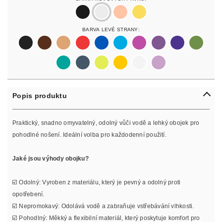
black
silver
rosegold
gold
Barva Levé Strany:
black
darkbrown
lightbrown
red
blue
lightblue
lightpurple
purpur
purple
olive
pastelgreen
petrol
neonyellow
yellow
white
lilac
Popis produktu
Praktický, snadno omyvatelný, odolný vůči vodě a lehký obojek pro
pohodlné nošení. Ideální volba pro každodenní použití.
Jaké jsou výhody obojku?
☑️ Odolný: Vyroben z materiálu, který je pevný a odolný proti
opotřebení.
☑️ Nepromokavý: Odolává vodě a zabraňuje vstřebávání vlhkosti.
☑️ Pohodlný: Měkký a flexibilní materiál, který poskytuje komfort pro