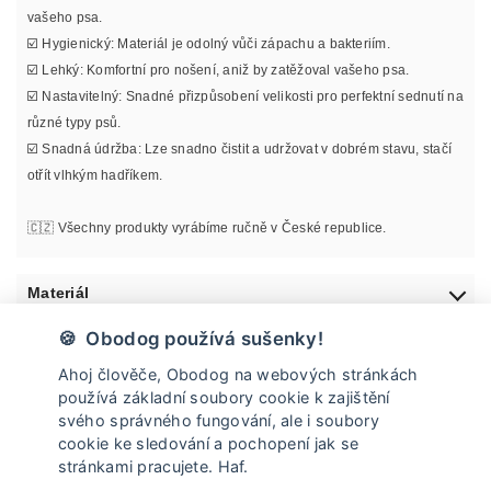
vašeho psa.
☑️ Hygienický: Materiál je odolný vůči zápachu a bakteriím.
☑️ Lehký: Komfortní pro nošení, aniž by zatěžoval vašeho psa.
☑️ Nastavitelný: Snadné přizpůsobení velikosti pro perfektní sednutí na
různé typy psů.
☑️ Snadná údržba: Lze snadno čistit a udržovat v dobrém stavu, stačí
otřít vlhkým hadříkem.
🇨🇿 Všechny produkty vyrábíme ručně v České republice.
Materiál
🍪 Obodog používá sušenky!
Informace o velikosti
Ahoj člověče, Obodog na webových stránkách
používá základní soubory cookie k zajištění
Údržba
svého správného fungování, ale i soubory
cookie ke sledování a pochopení jak se
stránkami pracujete. Haf.
Doprava a vrácení