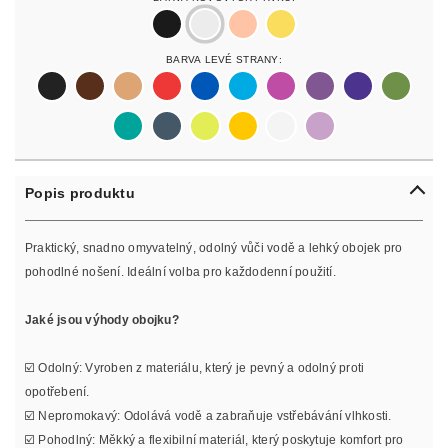
black
silver
rosegold
gold
Barva Levé Strany:
black
darkbrown
lightbrown
red
blue
lightblue
lightpurple
purpur
purple
olive
pastelgreen
petrol
neonyellow
yellow
white
lilac
Popis produktu
Praktický, snadno omyvatelný, odolný vůči vodě a lehký obojek pro
pohodlné nošení. Ideální volba pro každodenní použití.
Jaké jsou výhody obojku?
☑️ Odolný: Vyroben z materiálu, který je pevný a odolný proti
opotřebení.
☑️ Nepromokavý: Odolává vodě a zabraňuje vstřebávání vlhkosti.
☑️ Pohodlný: Měkký a flexibilní materiál, který poskytuje komfort pro