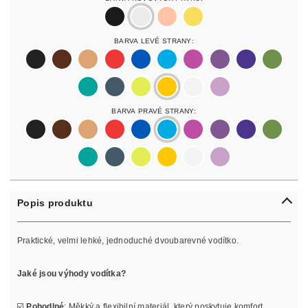
black
silver
rosegold
gold
Barva Levé Strany:
black
darkbrown
lightbrown
red
blue
lightblue
lightpurple
purpur
purple
olive
pastelgreen
petrol
neonyellow
yellow
white
lilac
Barva Pravé Strany:
black
darkbrown
lightbrown
red
blue
lightblue
lightpurple
purpur
purple
olive
pastelgreen
petrol
neonyellow
yellow
white
lilac
Popis produktu
Praktické, velmi lehké, jednoduché dvoubarevné vodítko.
Jaké jsou výhody vodítka?
☑️
Pohodlné
: Měkký a flexibilní materiál, který poskytuje komfort.