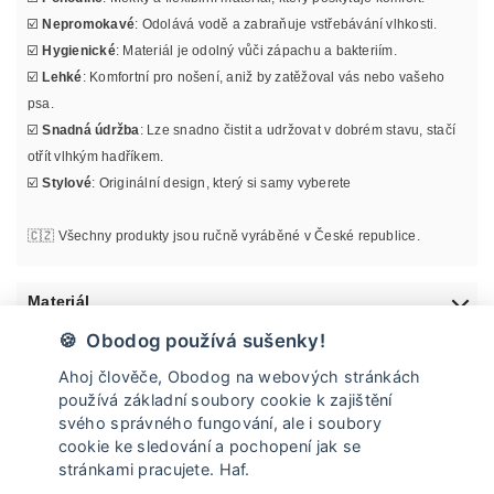
☑️
Nepromokavé
: Odolává vodě a zabraňuje vstřebávání vlhkosti.
☑️
Hygienické
: Materiál je odolný vůči zápachu a bakteriím.
☑️
Lehké
: Komfortní pro nošení, aniž by zatěžoval vás nebo vašeho
psa.
☑️
Snadná údržba
: Lze snadno čistit a udržovat v dobrém stavu, stačí
otřít vlhkým hadříkem.
☑️
Stylové
: Originální design, který si samy vyberete
🇨🇿 Všechny produkty jsou ručně vyráběné v České republice.
Materiál
🍪 Obodog používá sušenky!
Informace o velikosti
Ahoj člověče, Obodog na webových stránkách
používá základní soubory cookie k zajištění
Údržba
svého správného fungování, ale i soubory
cookie ke sledování a pochopení jak se
stránkami pracujete. Haf.
Doprava a vrácení