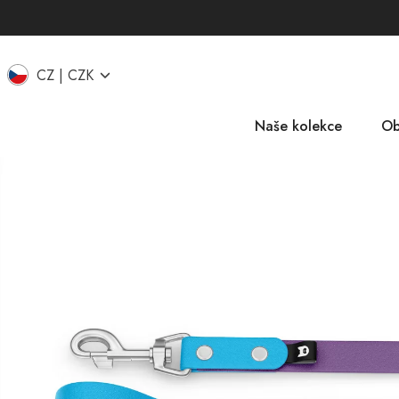
CZ
CZK
Naše kolekce
Ob
EU
IT
UK