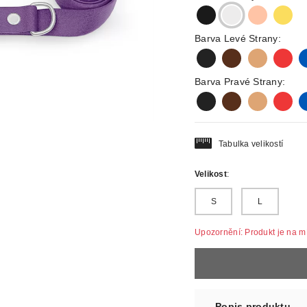
black
silver
rosegold
gold
Barva Levé Strany:
black
darkbrown
lightbrown
red
b
Barva Pravé Strany:
black
darkbrown
lightbrown
red
b
Tabulka velikostí
Velikost
:
S
L
Upozornění: Produkt je na mír
Popis produktu