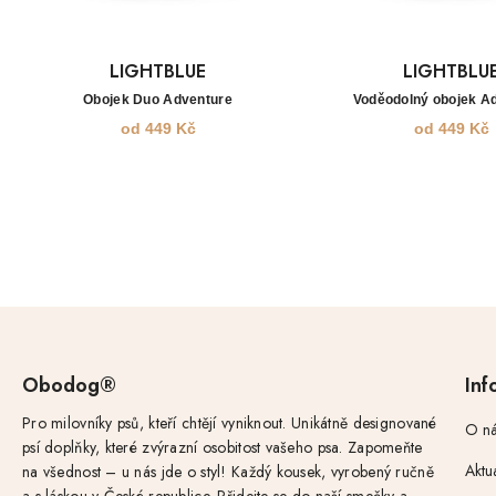
LIGHTBLUE
LIGHTBLU
Obojek Duo Adventure
Voděodolný obojek A
od
449
Kč
od
449
Kč
Obodog®
Inf
Pro milovníky psů, kteří chtějí vyniknout. Unikátně designované
O ná
psí doplňky, které zvýrazní osobitost vašeho psa. Zapomeňte
Aktu
na všednost – u nás jde o styl! Každý kousek, vyrobený ručně
a s láskou v České republice. Přidejte se do naší smečky a