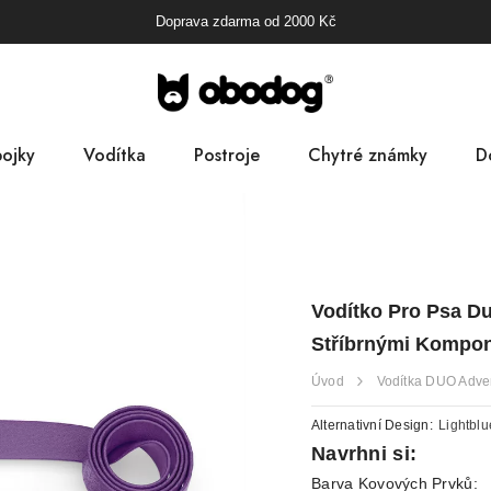
Doprava zdarma od
2000
Kč
ojky
Vodítka
Postroje
Chytré známky
D
B
Pa
Vodítko Pro Psa Du
D
Stříbrnými Kompo
Úvod
Vodítka DUO Adve
Alternativní Design:
Lightblu
Navrhni si:
Barva Kovových Prvků: