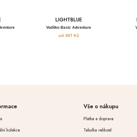
E
LIGHTBLUE
dventure
Vodítko Basic Adventure
od
497
Kč
ormace
Vše o nákupu
s
Platba a doprava
ální kolekce
Tabulka velikostí