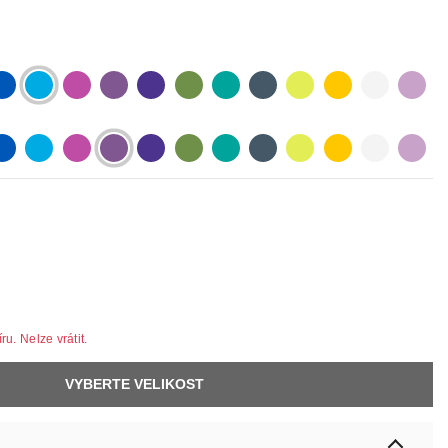
lue
lightblue
lightpurple
purpur
purple
olive
pastelgreen
petrol
neonyellow
yellow
white
lilac
lue
lightblue
lightpurple
purpur
purple
olive
pastelgreen
petrol
neonyellow
yellow
white
lilac
u. Nelze vrátit.
VYBERTE VELIKOST