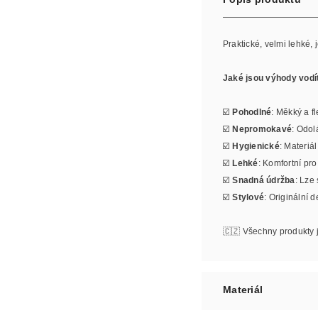
Praktické, velmi lehké
Jaké jsou výhody vodí
☑️
Pohodlné
: Měkký a fl
☑️
Nepromokavé
: Odol
☑️
Hygienické
: Materiá
☑️
Lehké
: Komfortní pr
☑️
Snadná údržba
: Lze
☑️
Stylové
: Originální 
🇨🇿 Všechny produkty 
Materiál