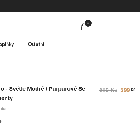
0
oplňky
Ostatní
obkovníky
Tabulka velikostí
mlsky
O nás
o - Světle Modré / Purpurové Se
689 Kč
599
Kč
árkové poukazy
Kontakt
nenty
nture
e