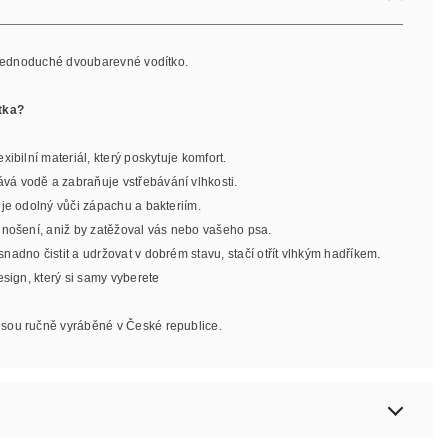
, jednoduché dvoubarevné vodítko.
tka?
exibilní materiál, který poskytuje komfort.
ává vodě a zabraňuje vstřebávání vlhkosti.
l je odolný vůči zápachu a bakteriím.
o nošení, aniž by zatěžoval vás nebo vašeho psa.
 snadno čistit a udržovat v dobrém stavu, stačí otřít vlhkým hadříkem.
design, který si samy vyberete
jsou ručně vyráběné v České republice.