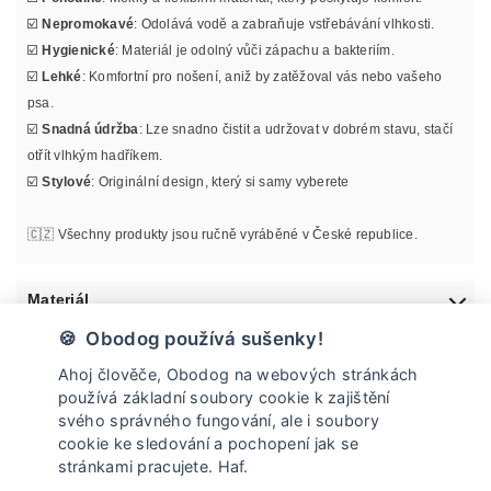
☑️
Nepromokavé
: Odolává vodě a zabraňuje vstřebávání vlhkosti.
☑️
Hygienické
: Materiál je odolný vůči zápachu a bakteriím.
☑️
Lehké
: Komfortní pro nošení, aniž by zatěžoval vás nebo vašeho
psa.
☑️
Snadná údržba
: Lze snadno čistit a udržovat v dobrém stavu, stačí
otřít vlhkým hadříkem.
☑️
Stylové
: Originální design, který si samy vyberete
🇨🇿 Všechny produkty jsou ručně vyráběné v České republice.
Materiál
🍪 Obodog používá sušenky!
Informace o velikosti
Ahoj člověče, Obodog na webových stránkách
používá základní soubory cookie k zajištění
Údržba
svého správného fungování, ale i soubory
cookie ke sledování a pochopení jak se
stránkami pracujete. Haf.
Doprava a vrácení