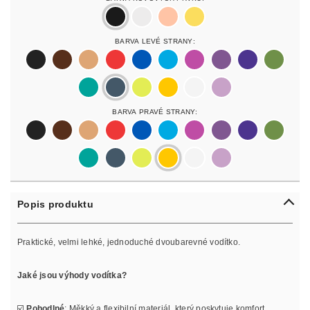
black
silver
rosegold
gold
Barva Levé Strany:
black
darkbrown
lightbrown
red
blue
lightblue
lightpurple
purpur
purple
olive
pastelgreen
petrol
neonyellow
yellow
white
lilac
Barva Pravé Strany:
black
darkbrown
lightbrown
red
blue
lightblue
lightpurple
purpur
purple
olive
pastelgreen
petrol
neonyellow
yellow
white
lilac
Popis produktu
Praktické, velmi lehké, jednoduché dvoubarevné vodítko.
Jaké jsou výhody vodítka?
☑️
Pohodlné
: Měkký a flexibilní materiál, který poskytuje komfort.