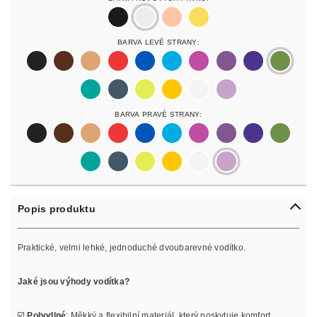
black
silver
rosegold
gold
Barva Levé Strany:
black
darkbrown
lightbrown
red
blue
lightblue
lightpurple
purpur
purple
olive
pastelgreen
petrol
neonyellow
yellow
white
lilac
Barva Pravé Strany:
black
darkbrown
lightbrown
red
blue
lightblue
lightpurple
purpur
purple
olive
pastelgreen
petrol
neonyellow
yellow
white
lilac
Popis produktu
Praktické, velmi lehké, jednoduché dvoubarevné vodítko.
Jaké jsou výhody vodítka?
☑️
Pohodlné
: Měkký a flexibilní materiál, který poskytuje komfort.