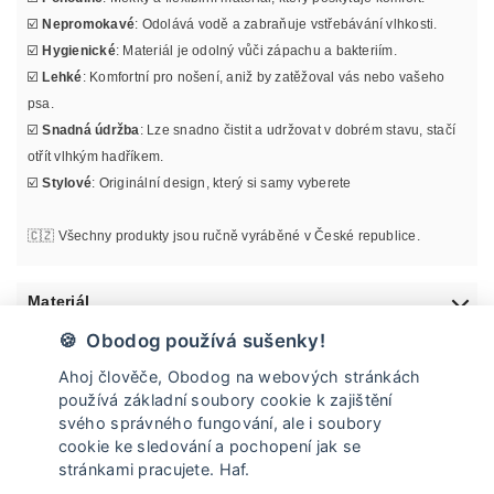
☑️
Nepromokavé
: Odolává vodě a zabraňuje vstřebávání vlhkosti.
☑️
Hygienické
: Materiál je odolný vůči zápachu a bakteriím.
☑️
Lehké
: Komfortní pro nošení, aniž by zatěžoval vás nebo vašeho
psa.
☑️
Snadná údržba
: Lze snadno čistit a udržovat v dobrém stavu, stačí
otřít vlhkým hadříkem.
☑️
Stylové
: Originální design, který si samy vyberete
🇨🇿 Všechny produkty jsou ručně vyráběné v České republice.
Materiál
🍪 Obodog používá sušenky!
Informace o velikosti
Ahoj člověče, Obodog na webových stránkách
používá základní soubory cookie k zajištění
Údržba
svého správného fungování, ale i soubory
cookie ke sledování a pochopení jak se
stránkami pracujete. Haf.
Doprava a vrácení