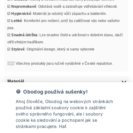
☑️
Nepromokavé
: Odolává vodě a zabraňuje vstřebávání vlhkosti.
☑️
Hygienické
: Materiál je odolný vůči zápachu a bakteriím.
☑️
Lehké
: Komfortní pro nošení, aniž by zatěžoval vás nebo vašeho
psa.
☑️
Snadná údržba
: Lze snadno čistit a udržovat v dobrém stavu, stačí
otřít vlhkým hadříkem.
☑️
Stylové
: Originální design, který si samy vyberete
🇨🇿 Všechny produkty jsou ručně vyráběné v České republice.
Materiál
🍪 Obodog používá sušenky!
Informace o velikosti
Ahoj člověče, Obodog na webových stránkách
používá základní soubory cookie k zajištění
Údržba
svého správného fungování, ale i soubory
cookie ke sledování a pochopení jak se
stránkami pracujete. Haf.
Doprava a vrácení