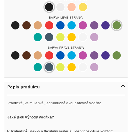
black
silver
rosegold
gold
Barva Levé Strany:
black
darkbrown
lightbrown
red
blue
lightblue
lightpurple
purpur
purple
olive
pastelgreen
petrol
neonyellow
yellow
white
lilac
Barva Pravé Strany:
black
darkbrown
lightbrown
red
blue
lightblue
lightpurple
purpur
purple
olive
pastelgreen
petrol
neonyellow
yellow
white
lilac
Popis produktu
Praktické, velmi lehké, jednoduché dvoubarevné vodítko.
Jaké jsou výhody vodítka?
☑️
Pohodlné
: Měkký a flexibilní materiál, který poskytuje komfort.