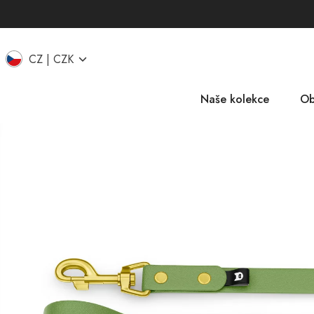
CZ
CZK
Naše kolekce
Ob
EU
IT
UK