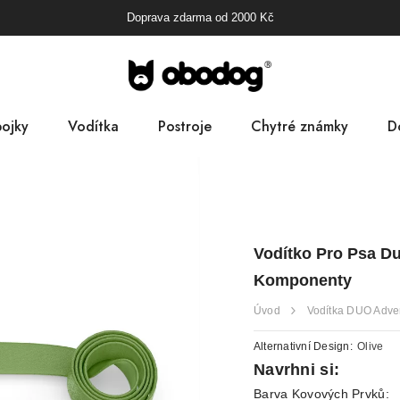
Doprava zdarma od
2000
Kč
ojky
Vodítka
Postroje
Chytré známky
D
B
Pa
Vodítko Pro Psa Du
D
Komponenty
Úvod
Vodítka DUO Adve
Alternativní Design:
Olive
Navrhni si:
Barva Kovových Prvků: