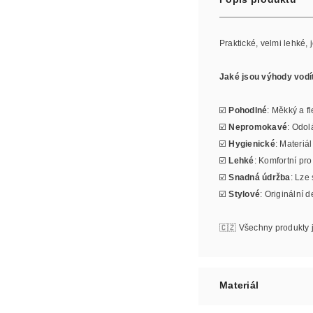
Praktické, velmi lehké
Jaké jsou výhody vodí
☑️
Pohodlné
: Měkký a fl
☑️
Nepromokavé
: Odol
☑️
Hygienické
: Materiá
☑️
Lehké
: Komfortní pr
☑️
Snadná údržba
: Lze
☑️
Stylové
: Originální 
🇨🇿 Všechny produkty 
Materiál