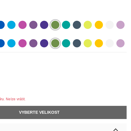
lue
lightblue
lightpurple
purpur
purple
olive
pastelgreen
petrol
neonyellow
yellow
white
lilac
lue
lightblue
lightpurple
purpur
purple
olive
pastelgreen
petrol
neonyellow
yellow
white
lilac
u. Nelze vrátit.
VYBERTE VELIKOST