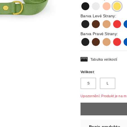
black
silver
rosegold
gold
Barva Levé Strany:
black
darkbrown
lightbrown
red
b
Barva Pravé Strany:
black
darkbrown
lightbrown
red
b
Tabulka velikostí
Velikost
:
S
L
Upozornění: Produkt je na mír
Popis produktu