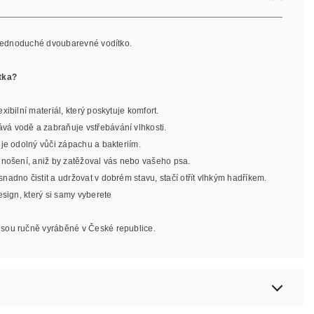
, jednoduché dvoubarevné vodítko.
tka?
exibilní materiál, který poskytuje komfort.
ává vodě a zabraňuje vstřebávání vlhkosti.
l je odolný vůči zápachu a bakteriím.
o nošení, aniž by zatěžoval vás nebo vašeho psa.
 snadno čistit a udržovat v dobrém stavu, stačí otřít vlhkým hadříkem.
design, který si samy vyberete
jsou ručně vyráběné v České republice.