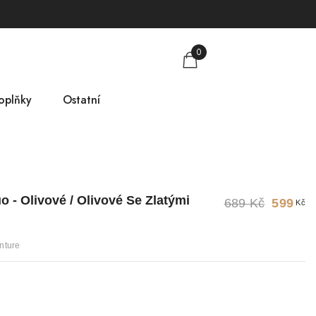
0
oplňky
Ostatní
obkovníky
Tabulka velikostí
mlsky
O nás
o - Olivové / Olivové Se Zlatými
689 Kč
599
Kč
árkové poukazy
Kontakt
nture