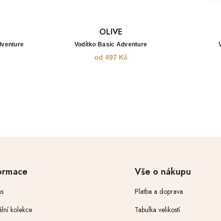
OLIVE
dventure
Vodítko Basic Adventure
od
497
Kč
ormace
Vše o nákupu
s
Platba a doprava
ální kolekce
Tabulka velikostí