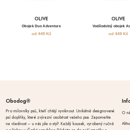
OLIVE
OLIVE
Obojek Duo Adventure
Voděodolný obojek A
od
449
Kč
od
449
Kč
Obodog®
Inf
Pro milovníky psů, kteří chtějí vyniknout. Unikátně designované
O ná
psí doplňky, které zvýrazní osobitost vašeho psa. Zapomeňte
Aktu
na všednost – u nás jde o styl! Každý kousek, vyrobený ručně
a s láskou v České republice. Přidejte se do naší smečky a