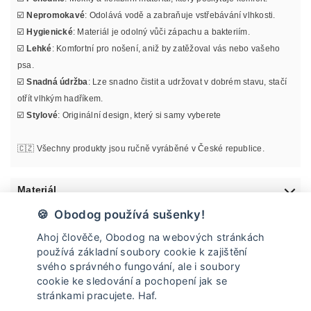
☑️
Nepromokavé
: Odolává vodě a zabraňuje vstřebávání vlhkosti.
☑️
Hygienické
: Materiál je odolný vůči zápachu a bakteriím.
☑️
Lehké
: Komfortní pro nošení, aniž by zatěžoval vás nebo vašeho
psa.
☑️
Snadná údržba
: Lze snadno čistit a udržovat v dobrém stavu, stačí
otřít vlhkým hadříkem.
☑️
Stylové
: Originální design, který si samy vyberete
🇨🇿 Všechny produkty jsou ručně vyráběné v České republice.
Materiál
🍪 Obodog používá sušenky!
Informace o velikosti
Ahoj člověče, Obodog na webových stránkách
používá základní soubory cookie k zajištění
Údržba
svého správného fungování, ale i soubory
cookie ke sledování a pochopení jak se
stránkami pracujete. Haf.
Doprava a vrácení