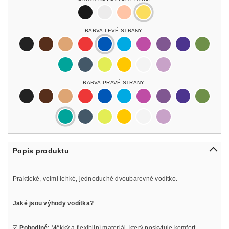
black
silver
rosegold
gold
Barva Levé Strany:
black
darkbrown
lightbrown
red
blue
lightblue
lightpurple
purpur
purple
olive
pastelgreen
petrol
neonyellow
yellow
white
lilac
Barva Pravé Strany:
black
darkbrown
lightbrown
red
blue
lightblue
lightpurple
purpur
purple
olive
pastelgreen
petrol
neonyellow
yellow
white
lilac
Popis produktu
Praktické, velmi lehké, jednoduché dvoubarevné vodítko.
Jaké jsou výhody vodítka?
☑️
Pohodlné
: Měkký a flexibilní materiál, který poskytuje komfort.