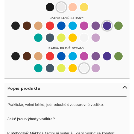
black
silver
rosegold
gold
Barva Levé Strany:
black
darkbrown
lightbrown
red
blue
lightblue
lightpurple
purpur
purple
olive
pastelgreen
petrol
neonyellow
yellow
white
lilac
Barva Pravé Strany:
black
darkbrown
lightbrown
red
blue
lightblue
lightpurple
purpur
purple
olive
pastelgreen
petrol
neonyellow
yellow
white
lilac
Popis produktu
Praktické, velmi lehké, jednoduché dvoubarevné vodítko.
Jaké jsou výhody vodítka?
☑️
Pohodlné
: Měkký a flexibilní materiál, který poskytuje komfort.