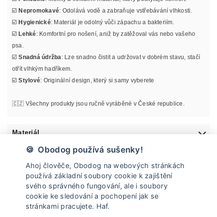
☑️
Nepromokavé
: Odolává vodě a zabraňuje vstřebávání vlhkosti.
☑️
Hygienické
: Materiál je odolný vůči zápachu a bakteriím.
☑️
Lehké
: Komfortní pro nošení, aniž by zatěžoval vás nebo vašeho
psa.
☑️
Snadná údržba
: Lze snadno čistit a udržovat v dobrém stavu, stačí
otřít vlhkým hadříkem.
☑️
Stylové
: Originální design, který si samy vyberete
🇨🇿 Všechny produkty jsou ručně vyráběné v České republice.
Materiál
🍪 Obodog používá sušenky!
Informace o velikosti
Ahoj člověče, Obodog na webových stránkách
používá základní soubory cookie k zajištění
Údržba
svého správného fungování, ale i soubory
cookie ke sledování a pochopení jak se
stránkami pracujete. Haf.
Doprava a vrácení