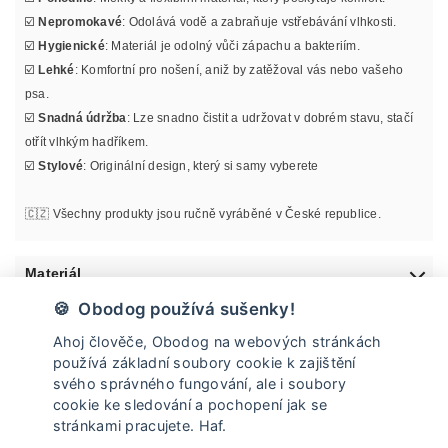
☑️
Nepromokavé
: Odolává vodě a zabraňuje vstřebávání vlhkosti.
☑️
Hygienické
: Materiál je odolný vůči zápachu a bakteriím.
☑️
Lehké
: Komfortní pro nošení, aniž by zatěžoval vás nebo vašeho
psa.
☑️
Snadná údržba
: Lze snadno čistit a udržovat v dobrém stavu, stačí
otřít vlhkým hadříkem.
☑️
Stylové
: Originální design, který si samy vyberete
🇨🇿 Všechny produkty jsou ručně vyráběné v České republice.
Materiál
🍪 Obodog používá sušenky!
Informace o velikosti
Ahoj člověče, Obodog na webových stránkách
používá základní soubory cookie k zajištění
Údržba
svého správného fungování, ale i soubory
cookie ke sledování a pochopení jak se
stránkami pracujete. Haf.
Doprava a vrácení