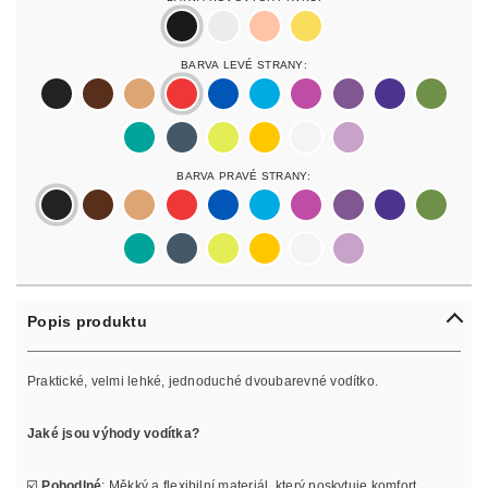
black
silver
rosegold
gold
Barva Levé Strany:
black
darkbrown
lightbrown
red
blue
lightblue
lightpurple
purpur
purple
olive
pastelgreen
petrol
neonyellow
yellow
white
lilac
Barva Pravé Strany:
black
darkbrown
lightbrown
red
blue
lightblue
lightpurple
purpur
purple
olive
pastelgreen
petrol
neonyellow
yellow
white
lilac
Popis produktu
Praktické, velmi lehké, jednoduché dvoubarevné vodítko.
Jaké jsou výhody vodítka?
☑️
Pohodlné
: Měkký a flexibilní materiál, který poskytuje komfort.