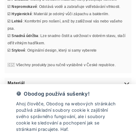
☑️
Nepromokavé
: Odolává vodě a zabraňuje vstřebávání vlhkosti.
☑️
Hygienické
: Materiál je odolný vůči zápachu a bakteriím.
☑️
Lehké
: Komfortní pro nošení, aniž by zatěžoval vás nebo vašeho
psa.
☑️
Snadná údržba
: Lze snadno čistit a udržovat v dobrém stavu, stačí
otřít vlhkým hadříkem.
☑️
Stylové
: Originální design, který si samy vyberete
🇨🇿 Všechny produkty jsou ručně vyráběné v České republice.
Materiál
🍪 Obodog používá sušenky!
Informace o velikosti
Ahoj člověče, Obodog na webových stránkách
používá základní soubory cookie k zajištění
Údržba
svého správného fungování, ale i soubory
cookie ke sledování a pochopení jak se
stránkami pracujete. Haf.
Doprava a vrácení