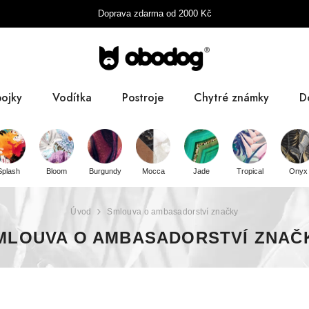
Doprava zdarma od
2000
Kč
ojky
Vodítka
Postroje
Chytré známky
D
B
Splash
Bloom
Burgundy
Mocca
Jade
Tropical
Onyx
Pa
D
Úvod
Smlouva o ambasadorství značky
MLOUVA O AMBASADORSTVÍ ZNAČ