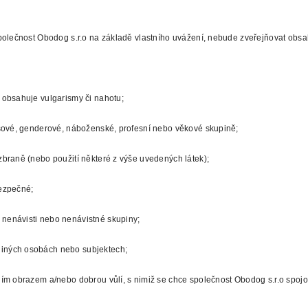
olečnost Obodog s.r.o na základě vlastního uvážení, nebude zveřejňovat obsah
o obsahuje vulgarismy či nahotu;
rasové, genderové, náboženské, profesní nebo věkové skupině;
/zbraně (nebo použití některé z výše uvedených látek);
bezpečné;
 nenávisti nebo nenávistné skupiny;
jiných osobách nebo subjektech;
vním obrazem a/nebo dobrou vůlí, s nimiž se chce společnost Obodog s.r.o spojo