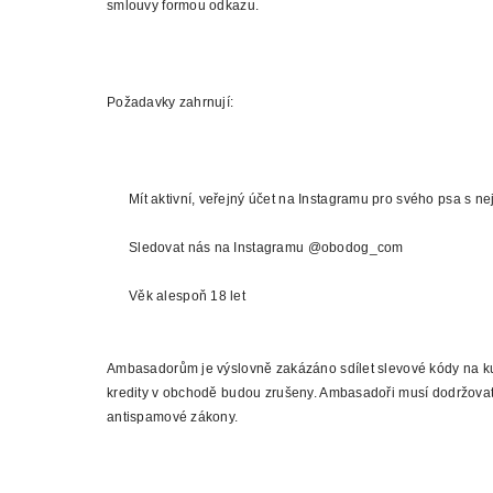
smlouvy formou odkazu.
Požadavky zahrnují:
Mít aktivní, veřejný účet na Instagramu pro svého psa s n
Sledovat nás na Instagramu @obodog_com
Věk alespoň 18 let
Ambasadorům je výslovně zakázáno sdílet slevové kódy na 
kredity v obchodě budou zrušeny. Ambasadoři musí dodržovat 
antispamové zákony.