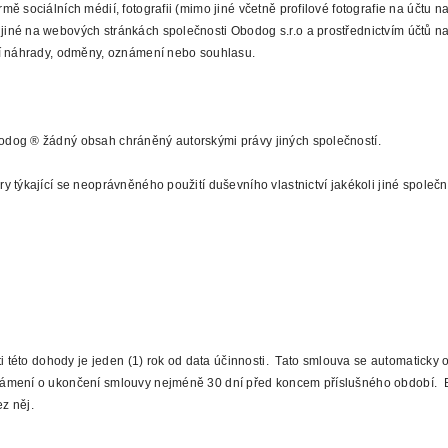
 sociálních médií, fotografii (mimo jiné včetně profilové fotografie na účtu n
né na webových stránkách společnosti Obodog s.r.o a prostřednictvím účtů na p
lší náhrady, odměny, oznámení nebo souhlasu.
odog ® žádný obsah chráněný autorskými právy jiných společností.
 týkající se neoprávněného použití duševního vlastnictví jakékoli jiné společ
i této dohody je jeden (1) rok od data účinnosti. Tato smlouva se automaticky 
ámení o ukončení smlouvy nejméně 30 dní před koncem příslušného období. Be
ez něj.