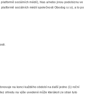
a platformě sociálních médií), hlas a/nebo jinou podobiznu ve
latformě sociálních médií společnosti Obodog s.r.o), a to po
nosti.
obnovuje na konci každého období na další jedno (1) roční
z ohledu na výše uvedené může kterákoli ze stran tuto