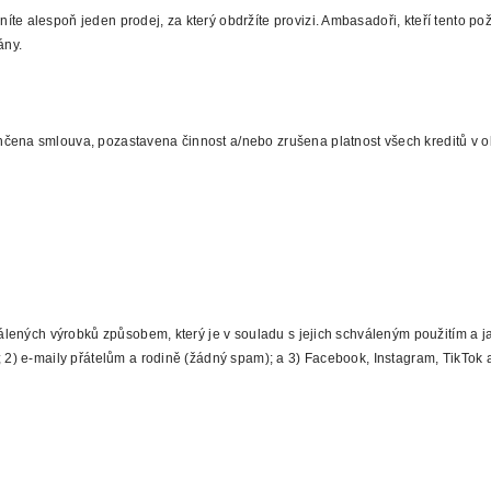
e alespoň jeden prodej, za který obdržíte provizi. Ambasadoři, kteří tento pož
ány.
nčena smlouva, pozastavena činnost a/nebo zrušena platnost všech kreditů v 
hválených výrobků způsobem, který je v souladu s jejich schváleným použitím a 
; 2) e-maily přátelům a rodině (žádný spam); a 3) Facebook, Instagram, TikTok