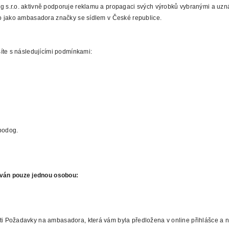
 s.r.o. aktivně podporuje reklamu a propagaci svých výrobků vybranými a uz
o jako ambasadora značky se sídlem v České republice.
íte s následujícími podmínkami:
bodog.
ván pouze jednou osobou:
 Požadavky na ambasadora, která vám byla předložena v online přihlášce a na