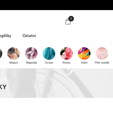
0
oplňky
Ostatní
obkovníky
Tabulka velikostí
Mojave
Magnolia
Ocean
Roses
Eden
Pink marble
mlsky
O nás
árkové poukazy
Kontakt
KY