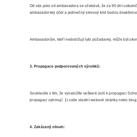
Od vás jako od ambasadora se očekává, že za 90 dní uskutečnít
ambasadorský účet a jedinečný slevový kód budou deaktivov
Ambasadorům, kteří nedodržují tyto požadavky, může být uko
3. Propagace podporovaných výrobků:
Souhlasíte s tím, že vynaložíte veškeré úsilí k propagaci Sc
propagaci zahrnují: 1) vaše vlastní webové stránky nebo blog
4. Zakázaný obsah: