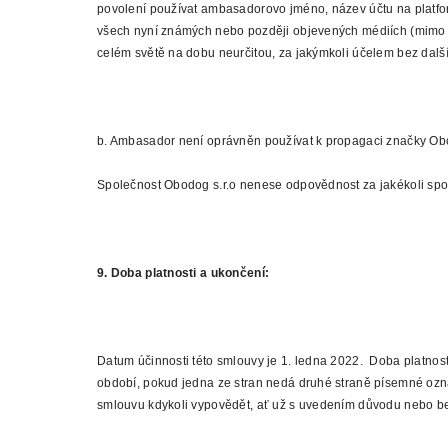
povolení používat ambasadorovo jméno, název účtu na platformě
všech nyní známých nebo později objevených médiích (mimo ji
celém světě na dobu neurčitou, za jakýmkoli účelem bez da
b. Ambasador není oprávněn používat k propagaci značky Ob
Společnost Obodog s.r.o nenese odpovědnost za jakékoli spory
9. Doba platnosti a ukončení:
Datum účinnosti této smlouvy je 1. ledna 2022. Doba platnost
období, pokud jedna ze stran nedá druhé straně písemné ozn
smlouvu kdykoli vypovědět, ať už s uvedením důvodu nebo b