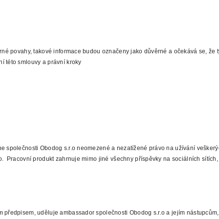
ěrné povahy, takové informace budou označeny jako důvěrné a očekává se, že t
í této smlouvy a právní kroky
ne společnosti Obodog s.r.o neomezené a nezatížené právo na užívání veškerý
. Pracovní produkt zahrnuje mimo jiné všechny příspěvky na sociálních sítích, 
ým předpisem, uděluje ambassador společnosti Obodog s.r.o a jejím nástupců