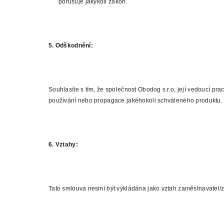
porušuje jakýkoli zákon.
5. Odškodnění:
Souhlasíte s tím, že společnost Obodog s.r.o, její vedoucí p
používání nebo propagace jakéhokoli schváleného produktu
6. Vztahy:
Tato smlouva nesmí být vykládána jako vztah zaměstnavatel/