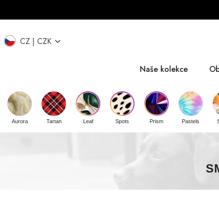
CZ
CZK
Naše kolekce
Ob
EU
IT
UK
Aurora
Tartan
Leaf
Spots
Prism
Pastels
S