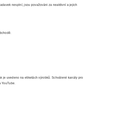
adavek nesplní, jsou považováni za neaktivní a jejich
obchodě.
jak je uvedeno na etiketách výrobků. Schválené kanály pro
 a YouTube.