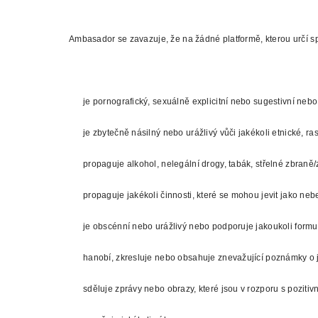
Ambasador se zavazuje, že na žádné platformě, kterou určí sp
je pornografický, sexuálně explicitní nebo sugestivní neb
je zbytečně násilný nebo urážlivý vůči jakékoli etnické, 
propaguje alkohol, nelegální drogy, tabák, střelné zbraně
propaguje jakékoli činnosti, které se mohou jevit jako ne
je obscénní nebo urážlivý nebo podporuje jakoukoli formu
hanobí, zkresluje nebo obsahuje znevažující poznámky o 
sděluje zprávy nebo obrazy, které jsou v rozporu s poziti