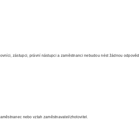
racovníci, zástupci, právní nástupci a zaměstnanci nebudou nést žádnou odpově
.
zaměstnanec nebo vztah zaměstnavatel/zhotovitel.