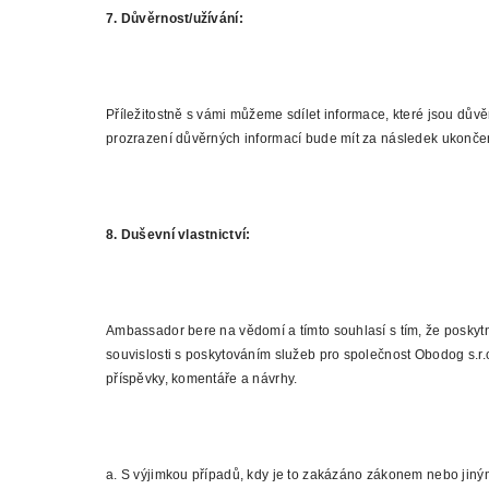
7. Důvěrnost/užívání:
Příležitostně s vámi můžeme sdílet informace, které jsou dův
prozrazení důvěrných informací bude mít za následek ukončen
8. Duševní vlastnictví:
Ambassador bere na vědomí a tímto souhlasí s tím, že poskyt
souvislosti s poskytováním služeb pro společnost Obodog s.r.o
příspěvky, komentáře a návrhy.
a. S výjimkou případů, kdy je to zakázáno zákonem nebo jin